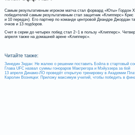
Самым результативным игроком матча стал форвард «Юты» Гордон Хэ
победителей самым результативным стал защитник «Клипперс» Крис 
и 10 передач). Его партнер по команде центровой Деандре Джордан та
очков и 13 подборов.
Счет в серии до четырех побед стал 2−1 в пользу «Клипперс». Четве
апреля также на домашней арене «Клипперс».
Читайте также:
Зинедин Зидан: Не жалею о решении поставить Бэйла в стартовый со
Глава UFC назвал суммы гонораров Макгрегора и Мэйуэзера за бой
13 апреля Динамо-ЛО проведёт открытую тренировку в Академии Пла
Каролин Возняцки: Приложу максимум училий, чтобы победить в фин