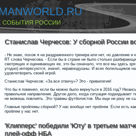
MANWORLD.RU
 СОБЫТИЯ РОССИИ
Станислав Черчесов: У сборной России в
- Не знаю, похож я на раздраженного тренера или нет, но давление и 
RT слова Черчесова. - Если бы в стране не было столько разбирающ
смотрящих и оценивающих ее, это бы означало, что все мы здесь зря с
угодно) интересуются, значит, неравнодушны. И всех болельщиков н
удовлетворить своей игрой.
Станислав Черчесов: «За все отвечу»? Это - привилегия!
Что бы я поменял, если бы можно было вернуться в 2016 год? Нюансы
правильное направление. Другое дело, когда ситуация подкидывает те
не можешь повлиять. Это травмы футболистов. Мы еще ни разу не с
Главные проблемы сборной? У нас вообще нет проблем. Если есть как
проблем у нас нет.
'Клипперс' победили 'Юту' в третьем матч
плей-офф НБА