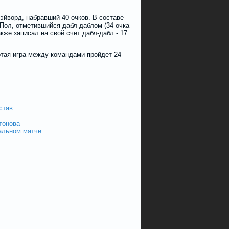
йворд, набравший 40 очков. В составе
Пол, отметившийся дабл-даблом (34 очка
кже записал на свой счет дабл-дабл - 17
ртая игра между командами пройдет 24
став
тонова
альном матче