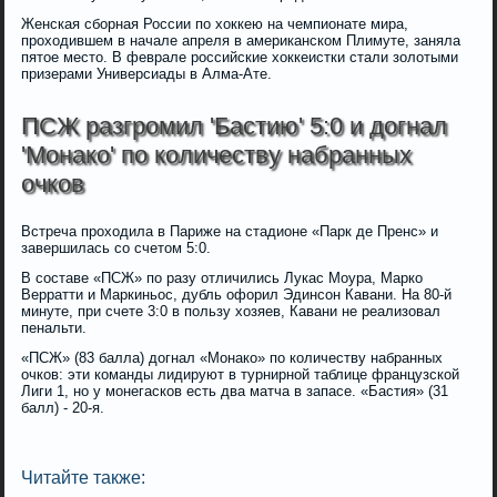
Женская сборная России по хоккею на чемпионате мира,
проходившем в начале апреля в американском Плимуте, заняла
пятое место. В феврале российские хоккеистки стали золотыми
призерами Универсиады в Алма-Ате.
ПСЖ разгромил 'Бастию' 5:0 и догнал
'Монако' по количеству набранных
очков
Встреча проходила в Париже на стадионе «Парк де Пренс» и
завершилась со счетом 5:0.
В составе «ПСЖ» по разу отличились Лукас Моура, Марко
Верратти и Маркиньос, дубль офорил Эдинсон Кавани. На 80-й
минуте, при счете 3:0 в пользу хозяев, Кавани не реализовал
пенальти.
«ПСЖ» (83 балла) догнал «Монако» по количеству набранных
очков: эти команды лидируют в турнирной таблице французской
Лиги 1, но у монегасков есть два матча в запасе. «Бастия» (31
балл) - 20-я.
Читайте также: