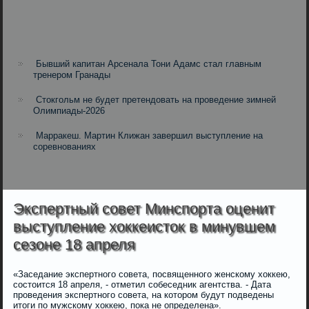
Бывший капитан Арсенала Тони Адамс стал главным
тренером Гранады
Стокгольм не будет претендовать на проведение зимней
Олимпиады-2026
Марракеш. Мартин Клижан завершил выступление на
соревнованиях
Экспертный совет Минспорта оценит
выступление хоккеисток в минувшем
сезоне 18 апреля
«Заседание экспертного совета, посвященного женскому хоккею,
состоится 18 апреля, - отметил собеседник агентства. - Дата
проведения экспертного совета, на котором будут подведены
итоги по мужскому хоккею, пока не определена».