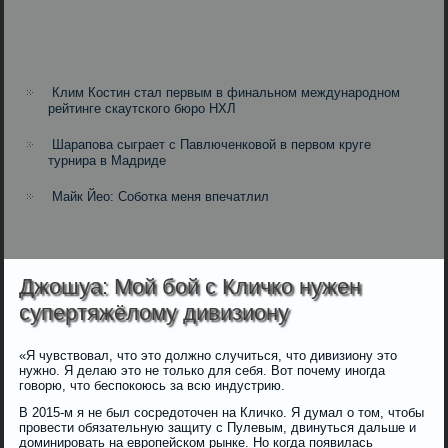
Клим Костин стал первым в финальном международном
рейтинге скаутского бюро НХЛ
Шарапова сыграет с Павлюченковой в первом круге
турнира в Мадриде
Майк Йео: Соботка меня впечатлил
Джошуа: Мой бой с Кличко нужен
супертяжёлому дивизиону
«Я чувствовал, что это должно случиться, что дивизиону это
нужно. Я делаю это не только для себя. Вот почему иногда
говорю, что беспокоюсь за всю индустрию.
В 2015-м я не был сосредоточен на Кличко. Я думал о том, чтобы
провести обязательную защиту с Пулевым, двинуться дальше и
доминировать на европейском рынке. Но когда появилась