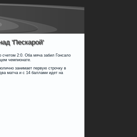
над 'Пескарой'
о счетом 2:0. Оба мяча забил Гонсало
ущем чемпионате.
нолично занимает первую строчку в
ва матча и с 14 баллами идет на