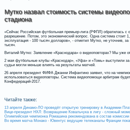
Мутко назвал стоимость системы видеопо
стадиона
«Сейчас Российская футбольная премьер-лига (РФПЛ) обратилась с
разрешение. Потом, это экономический вопрос. Одна система стоит 1
эксплуатация - 100 тысяч долларов», - отметил Мутко, не уточнив, за
тысяч.
Виталий Мутко: Заявление «Краснодара» о видеоповторах? Мы уже 
2 мая футбольные клубы «Краснодар», «Уфа» и «Томь» выступили за
судьи могли меньше влиять на результаты матчей.
26 апреля президент ФИФА Джанни Инфантино заявил, что на чемпион
использоваться видеоповторы. Система видеопомощи арбитрам будет
Конфедераций-2017.
Читайте также:
13 апреля Динамо-ЛО проведёт открытую тренировку в Академии Пла
Вице-президент НХЛ: Возвращение Ковальчука в лигу - сложный мом
Олимпийская чемпионка Ромашина рекомендована в состав комиссии
Во время матча Монако - Ювентус ведущие телеканалы Франции пок