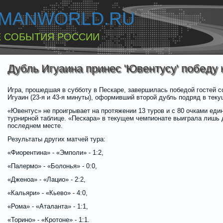
MANWORLD.RU
 СОБЫТИЯ РОССИИ
Дубль Игуаина принес 'Ювентусу' победу 
Игра, прошедшая в субботу в Пескаре, завершилась победой гостей с
Игуаин (23-я и 43-я минуты), оформивший второй дубль подряд в тек
«Ювентус» не проигрывает на протяжении 13 туров и с 80 очками еди
турнирной таблице. «Пескара» в текущем чемпионате выиграла лишь д
последнем месте.
Результаты других матчей тура:
«Фиорентина» - «Эмполи» - 1:2,
«Палермо» - «Болонья» - 0:0,
«Дженоа» - «Лацио» - 2:2,
«Кальяри» - «Кьево» - 4:0,
«Рома» - «Аталанта» - 1:1,
«Торино» - «Кротоне» - 1:1.