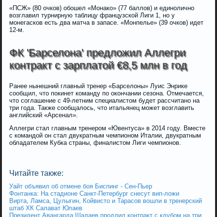
«ПСЖ» (80 очков) обошел «Монако» (77 баллов) и единолично
возглавил турнирную таблицу французской Лиги 1, но у
монегасков есть два матча в запасе. «Монпелье» (39 очков) идет
12-м.
ФК 'Барселона' предложил Аллегри
контракт с зарплатой €8,5 млн в год
Ранее нынешний главный тренер «Барселоны» Луис Энрике
сообщил, что покинет команду по окончании сезона. Отмечается,
что соглашение с 49-летним специалистом будет рассчитано на
три года. Также сообщалось, что итальянец может возглавить
английский «Арсенал».
Аллегри стал главным тренером «Ювентуса» в 2014 году. Вместе
с командой он стал двукратным чемпионом Италии, двукратным
обладателем Кубка страны, финалистом Лиги чемпионов.
Читайте также:
Уайт объявил об отмене боя Биспинг - Сен-Пьер
Фонтанка: На стадионе Санкт-Петербург снесут вип-ложи
Вирта, Ламса, Цулыгин, Койвисто и Тарасов вошли в тренерский
штаб ХК Салават Юлаев
Президент Авангарда Шалаев продлил контракт с клубом на три