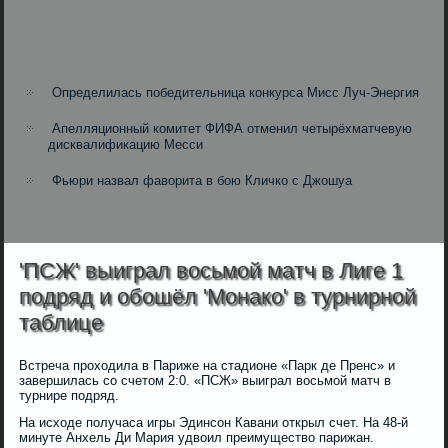
Определилась победительница конкурса Мисс Луч-Энергия
Апелляционный комитет ФИФА отменил четырёхматчевую
дисквалификацию Месси
Фьюри назвал фаворита в бою Кличко с Джошуа
'ПСЖ' выиграл восьмой матч в Лиге 1
подряд и обошёл 'Монако' в турнирной
таблице
Встреча проходила в Париже на стадионе «Парк де Пренс» и
завершилась со счетом 2:0. «ПСЖ» выиграл восьмой матч в
турнире подряд.
На исходе получаса игры Эдинсон Кавани открыл счет. На 48-й
минуте Анхель Ди Мария удвоил преимущество парижан.