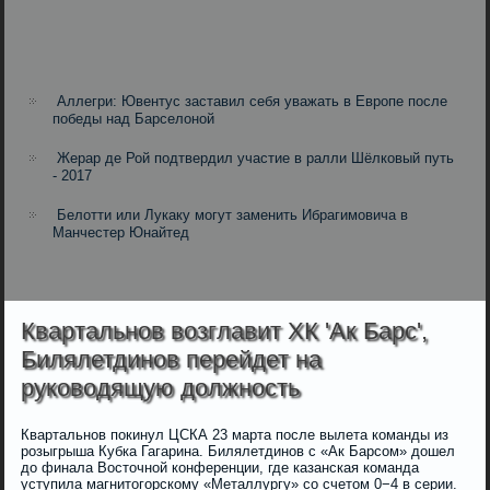
Аллегри: Ювентус заставил себя уважать в Европе после
победы над Барселоной
Жерар де Рой подтвердил участие в ралли Шёлковый путь
- 2017
Белотти или Лукаку могут заменить Ибрагимовича в
Манчестер Юнайтед
Квартальнов возглавит ХК 'Ак Барс',
Билялетдинов перейдет на
руководящую должность
Квартальнов покинул ЦСКА 23 марта после вылета команды из
розыгрыша Кубка Гагарина. Билялетдинов с «Ак Барсом» дошел
до финала Восточной конференции, где казанская команда
уступила магнитогорскому «Металлургу» со счетом 0−4 в серии.