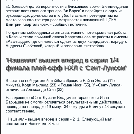
«С большой долей вероятности в ближайшее время Билялетдинов
оставит пост главного тренера 'Ак Барса' и перейдет на одну из
руководящих должностей в клубе. Главным претендентом на
место главного тренера рассматривается покинувший ЦСКА
Дмитрий Квартальнов», - сообщил источник.
По данным собеседника агентства, именно потенциальная работа
в Казани стала причиной отказа Квартальнова от работы в омском
«Авангарде», где он являлся одним из двух кандидатов, наряду с
Андреем Скабелкой, который и возглавил «ястребов».
'Нэшвилл' вышел вперед в серии 1/4
финала плей-офф НХЛ с 'Сент-Луисом'
В составе победителей шайбы забросили Райан Эллис (11-я
минута), Коди Маклеод (23) и Роман Йоси (55). У «Сент- Луиса»
отличился Александр Стин (33).
Нападающие «Сент-Луиса» Владимир Тарасенко и Иван
Барбашев не смогли отличиться результативными действиями,
проведя на площадке 19 минут 34 секунды и 6 минут 43 секунды
соответственно.
«Нэшвилл» вышел вперед в серии - 2−1. Следующий матч
состоится в Нэшвилле 3 мая.